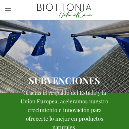
Saltar
al
contenido
SUBVENCIONES
Gracias al respaldo del Estado y la
Unión Europea, aceleramos nuestro
crecimiento e innovación para
ofrecerte lo mejor en productos
naturales.